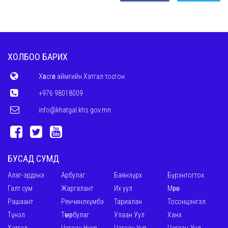
ХОЛБОО БАРИХ
Хөвсгөл аймгийн Хатгал тосгон
+976 98018009
info@khatgal.khs.gov.mn
БУСАД СУМД
Алаг-эрдэнэ
Арбулаг
Баянзүрх
Бүрэнтогтох
Галт сум
Жаргалант
Их уул
Мөрөн
Рашаант
Ренчинлхүмбэ
Тариалан
Тосонцэнгэл
Түнэл
Төмөрбулаг
Улаан Уул
Ханх