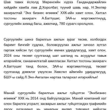
Шав тавих ёслолд Мөрөнгийн хүрээ Гандандаржайлин
хийдийн хамба лам Д.Хоролбат, түүний шавь нар, Н.Энхтөр
захиралтай “Энх бизнес өгөөмж” ХХК-ийн хамт олон, Хатгал
тосгоны захирагч А.Баттүшиг, ЗАА-ы мэргэжилтнүүд,
сургуулийн ахмад багш, ажилчид, 780 сурагч оролцлоо.
Сургуулийн шинэ барилгын ажлын зураг төсөв, холбогдох
баримт бичгийг судлах, боловсруулах ажлыг хичээл зүтгэл
гаргаж хийсэн тус сургуулийн өмнөх удирдлагууд, хамт олон,
2024 оны төсөвт суулгахад шат шатанд нь асуудлыг тавьж
илэрхийлж, санаачилгатай ажилласан Хатгал тосгоны захирагч
А.Баттүшиг танд болон, ЗАА-ы мэргэжилтнүүд, төсөвт
суулгахад дэмжлэг үзүүлсэн Хөвсгөл аймгийн удирдлагууд,
БШУ-ы сайд Л.Энх-Амгалан нартаа талархал илэрхийлье!
Манай сургуулийн барилгын ажлыг гүйцэтгэх “Энхбизнес
өгөөмж” ХХК нь 2014 онд байгуулагдсан. Манай компаний хат
олон барилга угсралт, засварын ажлыг гүйцэтгэхдээ графикийн
дагуу хугацаанд нь чанарын өндөр түвшинд нийцсэн