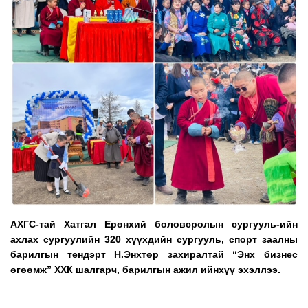
АХГС-тай Хатгал Ерөнхий боловсролын сургууль-ийн
ахлах сургуулийн 320 хүүхдийн сургууль, спорт заалны
барилгын тендэрт Н.Энхтөр захиралтай “Энх бизнес
өгөөмж” ХХК шалгарч, барилгын ажил ийнхүү эхэллээ.