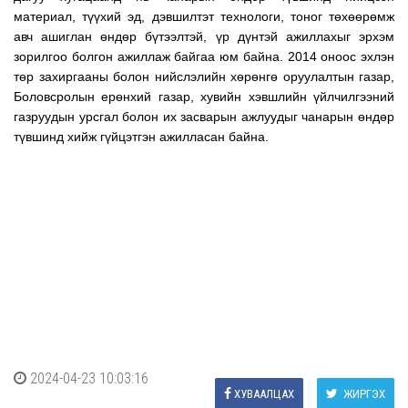
материал, түүхий эд, дэвшилтэт технологи, тоног төхөөрөмж
авч ашиглан өндөр бүтээлтэй, үр дүнтэй ажиллахыг эрхэм
зорилгоо болгон ажиллаж байгаа юм байна. 2014 оноос эхлэн
төр захиргааны болон нийслэлийн хөрөнгө оруулалтын газар,
Боловсролын ерөнхий газар, хувийн хэвшлийн үйлчилгээний
газруудын урсгал болон их засварын ажлуудыг чанарын өндөр
түвшинд хийж гүйцэтгэн ажилласан байна.
2024-04-23 10:03:16
ХУВААЛЦАХ
ЖИРГЭХ