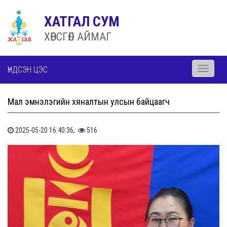
ХАТГАЛ СУМ
ХӨВСГӨЛ АЙМАГ
ҮНДСЭН ЦЭС
Toggle
navigati
Мал эмнэлэгийн хяналтын улсын байцаагч
2025-05-20 16:40:36,
516