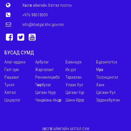
Хөвсгөл аймгийн Хатгал тосгон
+976 98018009
info@khatgal.khs.gov.mn
БУСАД СУМД
Алаг-эрдэнэ
Арбулаг
Баянзүрх
Бүрэнтогтох
Галт сум
Жаргалант
Их уул
Мөрөн
Рашаант
Ренчинлхүмбэ
Тариалан
Тосонцэнгэл
Түнэл
Төмөрбулаг
Улаан Уул
Ханх
Хатгал
Цагаан Нуур
Цагаан Үүр
Цагаан-Уул
Цэцэрлэг
Чандмань-Өндөр
Шинэ-Идэр
Эрдэнэбулган
ХӨВСГӨЛ АЙМГИЙН ХАТГАЛ СУМ