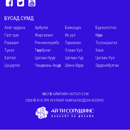
БУСАД СУМД
Алаг-эрдэнэ
Арбулаг
Баянзүрх
Бүрэнтогтох
Галт сум
Жаргалант
Их уул
Мөрөн
Рашаант
Ренчинлхүмбэ
Тариалан
Тосонцэнгэл
Түнэл
Төмөрбулаг
Улаан Уул
Ханх
Хатгал
Цагаан Нуур
Цагаан Үүр
Цагаан-Уул
Цэцэрлэг
Чандмань-Өндөр
Шинэ-Идэр
Эрдэнэбулган
ХӨВСГӨЛ АЙМГИЙН ХАТГАЛ СУМ
2026 © БҮХ ЭРХ ХУУЛИАР ХАМГААЛАГДСАН БОЛНО.