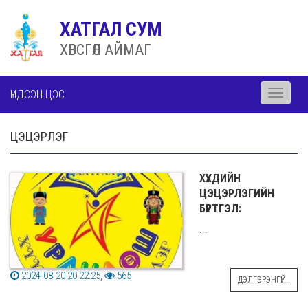
ХАТГАЛ СУМ
ХӨВСГӨЛ АЙМАГ
ҮНДСЭН ЦЭС
Toggle
navigati
ЦЭЦЭРЛЭГ
ХҮҮХДИЙН
ЦЭЦЭРЛЭГИЙН
БҮРТГЭЛ:
...
2024-08-20 20:22:25,
565
ДЭЛГЭРЭНГҮЙ..