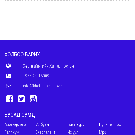
ХОЛБОО БАРИХ
Хөвсгөл аймгийн Хатгал тосгон
+976 98018009
info@khatgal.khs.gov.mn
БУСАД СУМД
Алаг-эрдэнэ
Арбулаг
Баянзүрх
Бүрэнтогтох
Галт сум
Жаргалант
Их уул
Мөрөн