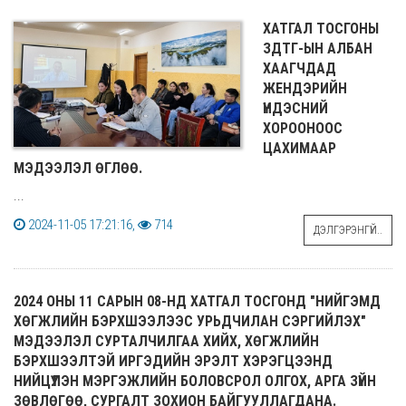
ХАТГАЛ ТОСГОНЫ
ЗДТГ-ЫН АЛБАН
ХААГЧДАД
ЖЕНДЭРИЙН
ҮНДЭСНИЙ
ХОРООНООС
ЦАХИМААР
МЭДЭЭЛЭЛ ӨГЛӨӨ.
...
2024-11-05 17:21:16,
714
ДЭЛГЭРЭНГҮЙ..
2024 ОНЫ 11 САРЫН 08-НД ХАТГАЛ ТОСГОНД "НИЙГЭМД
ХӨГЖЛИЙН БЭРХШЭЭЛЭЭС УРЬДЧИЛАН СЭРГИЙЛЭХ"
МЭДЭЭЛЭЛ СУРТАЛЧИЛГАА ХИЙХ, ХӨГЖЛИЙН
БЭРХШЭЭЛТЭЙ ИРГЭДИЙН ЭРЭЛТ ХЭРЭГЦЭЭНД
НИЙЦҮҮЛЭН МЭРГЭЖЛИЙН БОЛОВСРОЛ ОЛГОХ, АРГА ЗҮЙН
ЗӨВЛӨГӨӨ, СУРГАЛТ ЗОХИОН БАЙГУУЛЛАГДАНА.