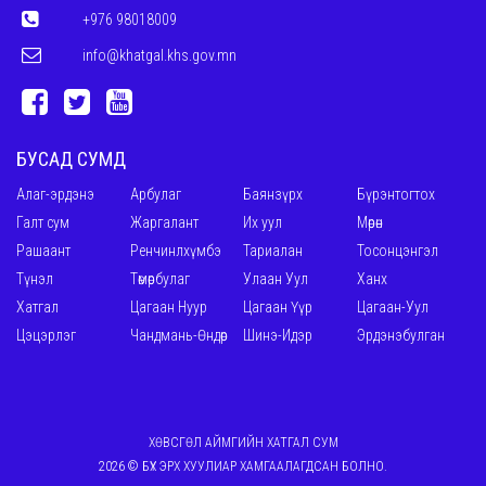
+976 98018009
info@khatgal.khs.gov.mn
БУСАД СУМД
Алаг-эрдэнэ
Арбулаг
Баянзүрх
Бүрэнтогтох
Галт сум
Жаргалант
Их уул
Мөрөн
Рашаант
Ренчинлхүмбэ
Тариалан
Тосонцэнгэл
Түнэл
Төмөрбулаг
Улаан Уул
Ханх
Хатгал
Цагаан Нуур
Цагаан Үүр
Цагаан-Уул
Цэцэрлэг
Чандмань-Өндөр
Шинэ-Идэр
Эрдэнэбулган
ХӨВСГӨЛ АЙМГИЙН ХАТГАЛ СУМ
2026 © БҮХ ЭРХ ХУУЛИАР ХАМГААЛАГДСАН БОЛНО.