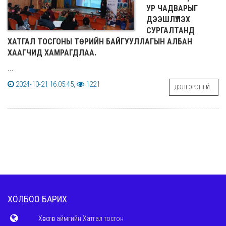
УР ЧАДВАРЫГ
ДЭЭШЛҮҮЛЭХ
СУРГАЛТАНД
ХАТГАЛ ТОСГОНЫ ТӨРИЙН БАЙГУУЛЛАГЫН АЛБАН
ХААГЧИД ХАМРАГДЛАА.
...
2024-10-21 16:05:45,
1221
ДЭЛГЭРЭНГҮЙ..
ХОЛБОО БАРИХ
Хөвсгөл аймгийн Хатгал тосгон