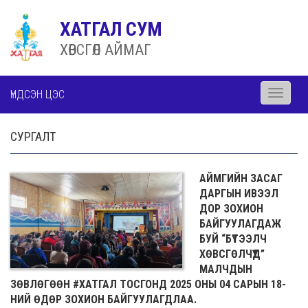
ХАТГАЛ СУМ
ХӨВСГӨЛ АЙМАГ
ҮНДСЭН ЦЭС
Toggle
navigati
СУРГАЛТ
АЙМГИЙН ЗАСАГ
ДАРГЫН ИВЭЭЛ
ДОР ЗОХИОН
БАЙГУУЛАГДАЖ
БУЙ “БҮТЭЭЛЧ
ХӨВСГӨЛЧҮҮД”
МАЛЧДЫН
ЗӨВЛӨГӨӨН #ХАТГАЛ ТОСГОНД 2025 ОНЫ 04 САРЫН 18-
НИЙ ӨДӨР ЗОХИОН БАЙГУУЛАГДЛАА.