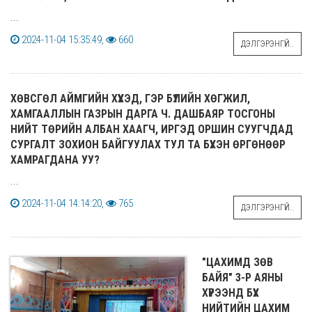
...
2024-11-04 15:35:49,
660
ДЭЛГЭРЭНГҮЙ..
ХӨВСГӨЛ АЙМГИЙН ХҮҮХЭД, ГЭР БҮЛИЙН ХӨГЖИЛ,
ХАМГААЛЛЫН ГАЗРЫН ДАРГА Ч. ДАШБАЯР ТОСГОНЫ
НИЙТ ТӨРИЙН АЛБАН ХААГЧ, ИРГЭД ОРШИН СУУГЧДАД
СУРГАЛТ ЗОХИОН БАЙГУУЛАХ ТУЛ ТА БҮХЭН ӨРГӨНӨӨР
ХАМРАГДАНА УУ?
...
2024-11-04 14:14:20,
765
ДЭЛГЭРЭНГҮЙ..
"ЦАХИМД ЗӨВ
БАЙЯ" 3-Р АЯНЫ
ХҮРЭЭНД БҮХ
НИЙТИЙН ЦАХИМ