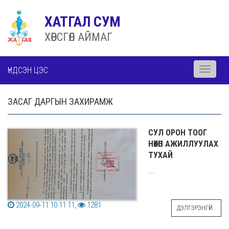
ХАТГАЛ СУМ
ХӨВСГӨЛ АЙМАГ
ҮНДСЭН ЦЭС
Toggle
navigati
ЗАСАГ ДАРГЫН ЗАХИРАМЖ
СУЛ ОРОН ТООГ
НӨХӨН АЖИЛЛУУЛАХ
ТУХАЙ
...
2024-09-11 10:11:11,
1281
ДЭЛГЭРЭНГҮЙ..