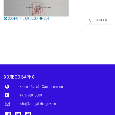
...
2024-01-12 09:50:00,
394
ДЭЛГЭРЭНГҮЙ..
ХОЛБОО БАРИХ
Хөвсгөл аймгийн Хатгал тосгон
+976 98018009
info@khatgal.khs.gov.mn