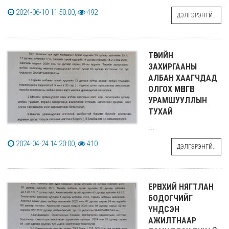
2024-06-10 11:50:00,
492
ДЭЛГЭРЭНГҮЙ..
ТӨРИЙН
ЗАХИРГААНЫ
АЛБАН ХААГЧДАД
ОЛГОХ МӨНГӨН
УРАМШУУЛЛЫН
ТУХАЙ
...
2024-04-24 14:20:00,
410
ДЭЛГЭРЭНГҮЙ..
ЕРӨНХИЙ НЯГТЛАН
БОДОГЧИЙГ
ҮНДСЭН
АЖИЛТНААР