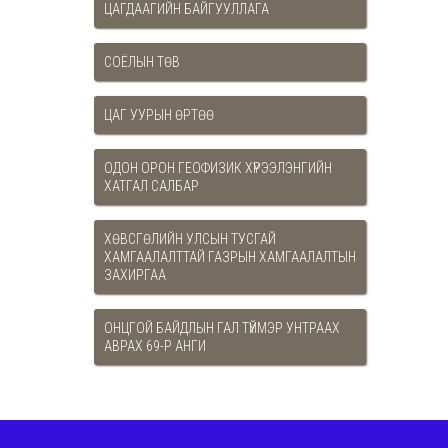
ЦАГДААГИЙН БАЙГУУЛЛАГА
СОЁЛЫН ТӨВ
ЦАГ УУРЫН ӨРТӨӨ
ОДОН ОРОН ГЕОФИЗИК ХҮРЭЭЛЭНГИЙН
ХАТГАЛ САЛБАР
ХӨВСГӨЛИЙН УЛСЫН ТУСГАЙ
ХАМГААЛАЛТТАЙ ГАЗРЫН ХАМГААЛАЛТЫН
ЗАХИРГАА
ОНЦГОЙ БАЙДЛЫН ГАЛ ТҮЙМЭР УНТРААХ
АВРАХ 69-Р АНГИ