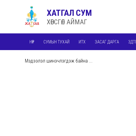
ХАТГАЛ СУМ
ХӨВСГӨЛ АЙМАГ
НҮҮР
СУМЫН ТУХАЙ
ИТХ
ЗАСАГ ДАРГА
ЗДТ
Мэдээлэл шинэчлэгдэж байна ...