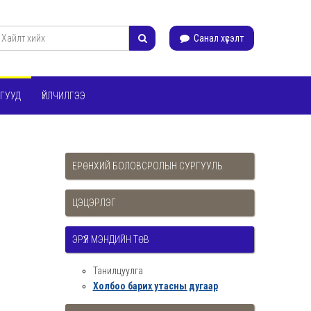
Санал хүсэлт
ГУУД
ҮЙЛЧИЛГЭЭ
ЕРӨНХИЙ БОЛОВСРОЛЫН СУРГУУЛЬ
ЦЭЦЭРЛЭГ
ЭРҮҮЛ МЭНДИЙН ТӨВ
Танилцуулга
Холбоо барих утасны дугаар