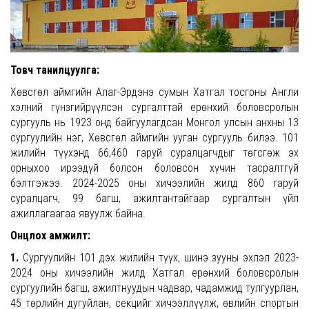
Товч танилцуулга:
Хөвсгөл аймгийн Алаг-Эрдэнэ сумын Хатгал тосгоны Англи
хэлний гүнзгийрүүлсэн сургалттай ерөнхий боловсролын
сургууль нь 1923 онд байгуулагдсан Монгол улсын анхны 13
сургуулийн нэг, Хөвсгөл аймгийн ууган сургууль билээ. 101
жилийн түүхэнд 66,460 гаруй суралцагчдыг төгсгөж эх
орныхоо ирээдүй болсон боловсон хүчин тасралтгүй
бэлтгэжээ. 2024-2025 оны хичээлийн жилд 860 гаруй
суралцагч, 99 багш, ажилтантайгаар сургалтын үйл
ажиллагаагаа явуулж байна.
Онцлох амжилт:
1.
Сургуулийн 101 дэх жилийн түүх, шинэ зууны эхлэл 2023-
2024 оны хичээлийн жилд Хатгал ерөнхий боловсролын
сургуулийн багш, ажилтнуудын чадвар, чадамжид тулгуурлан,
45 төрлийн дугуйлан, секцийг хичээллүүлж, өвлийн спортын