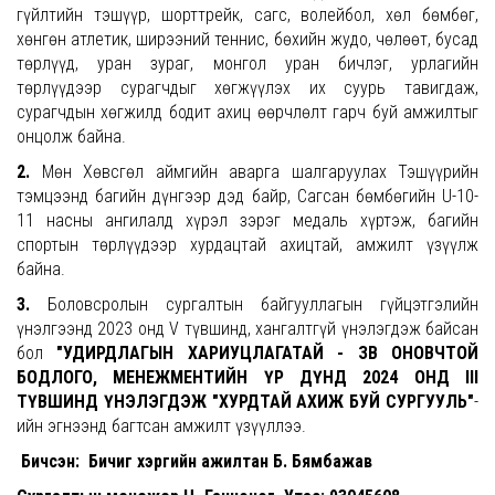
гүйлтийн тэшүүр, шорттрейк, сагс, волейбол, хөл бөмбөг,
хөнгөн атлетик, ширээний теннис, бөхийн жудо, чөлөөт, бусад
төрлүүд, уран зураг, монгол уран бичлэг, урлагийн
төрлүүдээр сурагчдыг хөгжүүлэх их суурь тавигдаж,
сурагчдын хөгжилд бодит ахиц өөрчлөлт гарч буй амжилтыг
онцолж байна.
2.
Мөн Хөвсгөл аймгийн аварга шалгаруулах Тэшүүрийн
тэмцээнд багийн дүнгээр дэд байр, Сагсан бөмбөгийн U-10-
11 насны ангилалд хүрэл зэрэг медаль хүртэж, багийн
спортын төрлүүдээр хурдацтай ахицтай, амжилт үзүүлж
байна.
3.
Боловсролын сургалтын байгууллагын гүйцэтгэлийн
үнэлгээнд 2023 онд V түвшинд, хангалтгүй үнэлэгдэж байсан
бол
"УДИРДЛАГЫН ХАРИУЦЛАГАТАЙ - ЗӨВ ОНОВЧТОЙ
БОДЛОГО, МЕНЕЖМЕНТИЙН ҮР ДҮНД 2024 ОНД III
ТҮВШИНД ҮНЭЛЭГДЭЖ "ХУРДТАЙ АХИЖ БУЙ СУРГУУЛЬ"
-
ийн эгнээнд багтсан амжилт үзүүллээ.
Бичсэн: Бичиг хэргийн ажилтан Б. Бямбажав