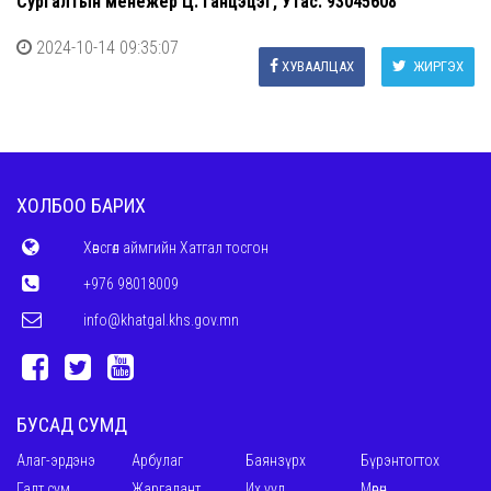
Сургалтын менежер Ц. Ганцэцэг, Утас: 93045608
2024-10-14 09:35:07
ХУВААЛЦАХ
ЖИРГЭХ
ХОЛБОО БАРИХ
Хөвсгөл аймгийн Хатгал тосгон
+976 98018009
info@khatgal.khs.gov.mn
БУСАД СУМД
Алаг-эрдэнэ
Арбулаг
Баянзүрх
Бүрэнтогтох
Галт сум
Жаргалант
Их уул
Мөрөн