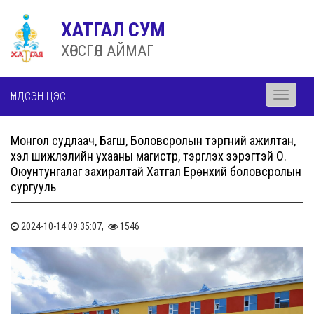
ХАТГАЛ СУМ
ХӨВСГӨЛ АЙМАГ
ҮНДСЭН ЦЭС
Toggle
navigati
Монгол судлаач, Багш, Боловсролын тэргүүний ажилтан,
хэл шижлэлийн ухааны магистр, тэргүүлэх зэрэгтэй О.
Оюунтунгалаг захиралтай Хатгал Ерөнхий боловсролын
сургууль
2024-10-14 09:35:07,
1546