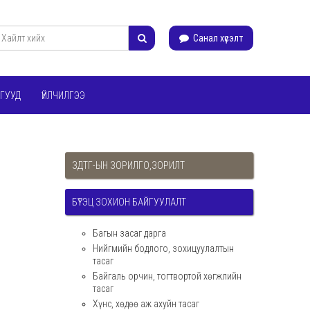
Санал хүсэлт
ГУУД
ҮЙЛЧИЛГЭЭ
ЗДТГ-ЫН ЗОРИЛГО,ЗОРИЛТ
БҮТЭЦ ЗОХИОН БАЙГУУЛАЛТ
Багын засаг дарга
Нийгмийн бодлого, зохицуулалтын
тасаг
Байгаль орчин, тогтвортой хөгжлийн
тасаг
Хүнс, хөдөө аж ахуйн тасаг