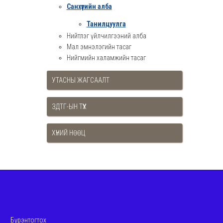
Санхүүгийн алба
Танилцуулга
Нийтлэг үйлчилгээний алба
Мал эмнэлэгийн тасаг
Нийгмийн халамжийн тасаг
УТАСНЫ ЖАГСААЛТ
ЗДТГ-ЫН ТҮҮХ
ХҮНИЙ НӨӨЦ
Бүрэнтогтох