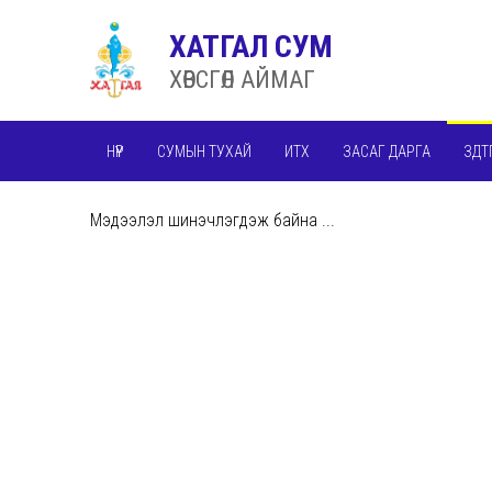
ХАТГАЛ СУМ
ХӨВСГӨЛ АЙМАГ
НҮҮР
СУМЫН ТУХАЙ
ИТХ
ЗАСАГ ДАРГА
ЗДТ
Мэдээлэл шинэчлэгдэж байна ...