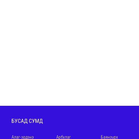
БУСАД СУМД
Алаг-эрдэнэ
Арбулаг
Баянзүрх