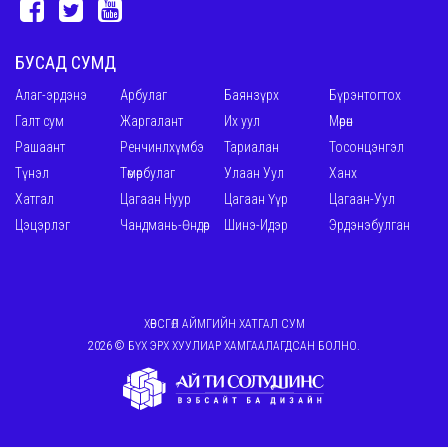
БУСАД СУМД
Алаг-эрдэнэ
Арбулаг
Баянзүрх
Бүрэнтогтох
Галт сум
Жаргалант
Их уул
Мөрөн
Рашаант
Ренчинлхүмбэ
Тариалан
Тосонцэнгэл
Түнэл
Төмөрбулаг
Улаан Уул
Ханх
Хатгал
Цагаан Нуур
Цагаан Үүр
Цагаан-Уул
Цэцэрлэг
Чандмань-Өндөр
Шинэ-Идэр
Эрдэнэбулган
ХӨВСГӨЛ АЙМГИЙН ХАТГАЛ СУМ
2026 © БҮХ ЭРХ ХУУЛИАР ХАМГААЛАГДСАН БОЛНО.