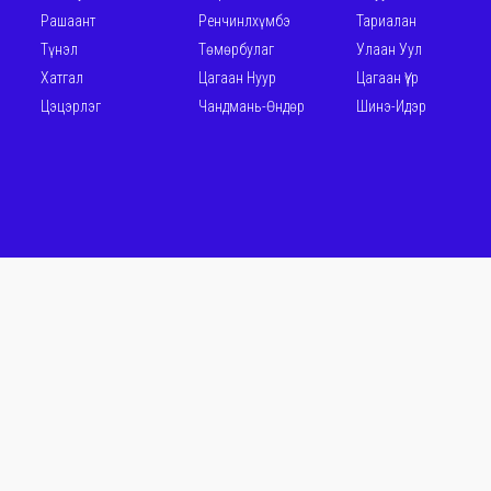
Рашаант
Ренчинлхүмбэ
Тариалан
Түнэл
Төмөрбулаг
Улаан Уул
Хатгал
Цагаан Нуур
Цагаан Үүр
Цэцэрлэг
Чандмань-Өндөр
Шинэ-Идэр