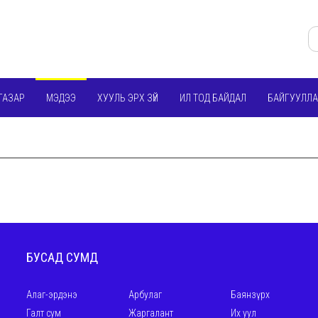
ГАЗАР
МЭДЭЭ
ХУУЛЬ ЭРХ ЗҮЙ
ИЛ ТОД БАЙДАЛ
БАЙГУУЛЛА
БУСАД СУМД
Алаг-эрдэнэ
Арбулаг
Баянзүрх
Галт сум
Жаргалант
Их уул