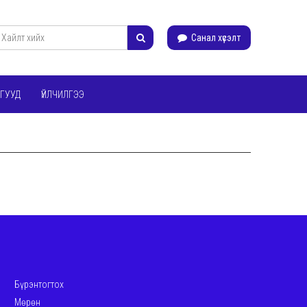
Санал хүсэлт
ГУУД
ҮЙЛЧИЛГЭЭ
Бүрэнтогтох
Мөрөн