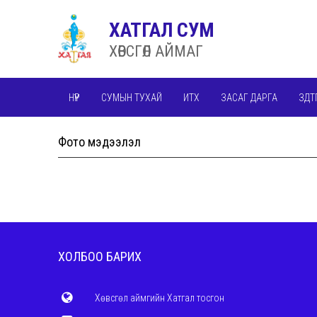
ХАТГАЛ СУМ
ХӨВСГӨЛ АЙМАГ
НҮҮР
СУМЫН ТУХАЙ
ИТХ
ЗАСАГ ДАРГА
ЗДТ
Фото мэдээлэл
ХОЛБОО БАРИХ
Хөвсгөл аймгийн Хатгал тосгон