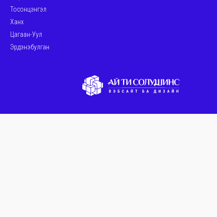
Тосонцэнгэл
Ханх
Цагаан-Уул
Эрдэнэбулган