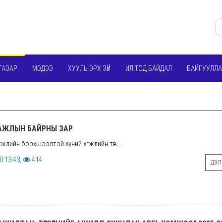
ГАЗАР
МЭДЭЭ
ХУУЛЬ ЭРХ ЗҮЙ
ИЛ ТОД БАЙДАЛ
БАЙГУУЛЛА
АЖЛЫН БАЙРНЫ ЗАР
өгжлийн бэрхшээлтэй хүний хөгжлийн төв...
0:13:43,
414
ДЭЛГ