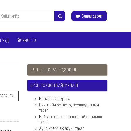
Санал хүсэлт
ГУУД
ҮЙЛЧИЛГЭЭ
ЗДТГ-ЫН ЗОРИЛГО,ЗОРИЛТ
БҮТЭЦ ЗОХИОН БАЙГУУЛАЛТ
ЭРЭНГҮЙ..
Багын засаг дарга
Нийгмийн бодлого, зохицуулалтын
тасаг
Байгаль орчин, тогтвортой хөгжлийн
тасаг
Хүнс, хөдөө аж ахуйн тасаг