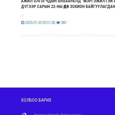
АЖИЛ ОЛГОГЧДЫН АНХААРАЛД "МЭРГЭЖИЛТЭЙ АЖИ
ДҮГЭЭР САРЫН 22-НЫ ӨДӨР ЗОХИОН БАЙГУУЛАГДАН
...
2025-01-20 09:51:28,
385
ХОЛБОО БАРИХ