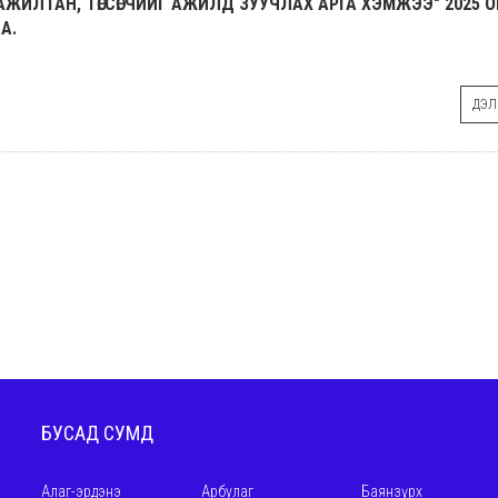
ЛТАН, ТӨГСӨГЧИЙГ АЖИЛД ЗУУЧЛАХ АРГА ХЭМЖЭЭ" 2025 О
А.
ДЭЛГ
БУСАД СУМД
Алаг-эрдэнэ
Арбулаг
Баянзүрх