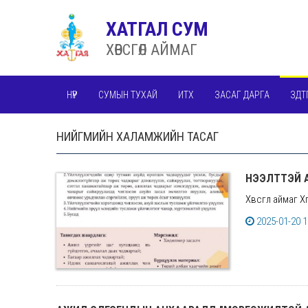
ХАТГАЛ СУМ
ХӨВСГӨЛ АЙМАГ
НҮҮР
СУМЫН ТУХАЙ
ИТХ
ЗАСАГ ДАРГА
ЗДТ
НИЙГМИЙН ХАЛАМЖИЙН ТАСАГ
НЭЭЛТТЭЙ 
Хөвсгөл аймаг Х
2025-01-20 1