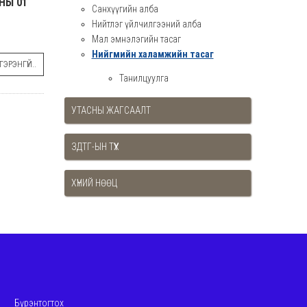
НЫ 01
Санхүүгийн алба
Нийтлэг үйлчилгээний алба
Мал эмнэлэгийн тасаг
Нийгмийн халамжийн тасаг
ЭРЭНГҮЙ..
Танилцуулга
УТАСНЫ ЖАГСААЛТ
ЗДТГ-ЫН ТҮҮХ
ХҮНИЙ НӨӨЦ
Бүрэнтогтох