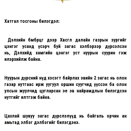
Хатгал тосгоны билэгдэл:
Дэлхийн бөмбөрцөг дээр Хөвсгөл далайн газрын зургийг
цэнгэг усанд үсэрч буй загас хэлбэрээр дүрсэлсэн
нь, Дэлхийд хамгийн цэнгэг уст нуурын суурин гэж
илэрхийлж байна.
Нуурын дүрсний нүд хэсэгт байрлах эвийн 2 загас нь олон
газар нутгаас ирж уугуул оршин суугчид үүссэн ба олон
улсын жуулчид цугларсан эе эв найрамдлын билэгдсэн
нутгийг илтгэж байна.
Цахлай шувуу загас дүрслэлүүд нь байгаль орчин ан
амьтад элбэг дэлбэгийг билэгдэнэ.