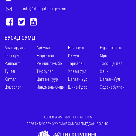
info@khatgal.khs.gov.mn
БУСАД СУМД
Алаг-эрдэнэ
Арбулаг
Баянзүрх
Бүрэнтогтох
Галт сум
Жаргалант
Их уул
Мөрөн
Рашаант
Ренчинлхүмбэ
Тариалан
Тосонцэнгэл
Түнэл
Төмөрбулаг
Улаан Уул
Ханх
Хатгал
Цагаан Нуур
Цагаан Үүр
Цагаан-Уул
Цэцэрлэг
Чандмань-Өндөр
Шинэ-Идэр
Эрдэнэбулган
ХӨВСГӨЛ АЙМГИЙН ХАТГАЛ СУМ
2026 © БҮХ ЭРХ ХУУЛИАР ХАМГААЛАГДСАН БОЛНО.