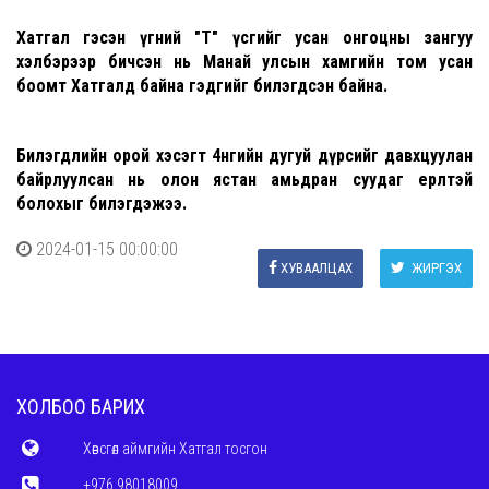
Хатгал гэсэн үгний "Т" үсгийг усан онгоцны зангуу
хэлбэрээр бичсэн нь Манай улсын хамгийн том усан
боомт Хатгалд байна гэдгийг билэгдсэн байна.
Билэгдлийн орой хэсэгт 4өнгийн дугуй дүрсийг давхцуулан
байрлуулсан нь олон ястан амьдран суудаг ерөөлтэй
болохыг билэгдэжээ.
2024-01-15 00:00:00
ХУВААЛЦАХ
ЖИРГЭХ
ХОЛБОО БАРИХ
Хөвсгөл аймгийн Хатгал тосгон
+976 98018009