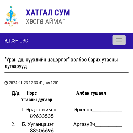
ХАТГАЛ СУМ
ХӨВСГӨЛ АЙМАГ
ҮНДСЭН ЦЭС
Toggle
navigati
"Уран дөш хүүхдийн цэцэрлэг" холбоо барих утасны
дугаарууд
2024-01-23 12:33:41,
1201
Д/д Нэрс Албан тушаал
Утасны дугаар
Т. Эрдэнэчимэг Эрхлэгч___________
89633535
Б. Ууганцэцэг Аргазүйч__________
88506696