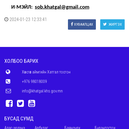
И
-
МЭЙЛ:
sob.khatgal@gmail.com
2024-01-23 12:33:41
ХУВААЛЦАХ
ЖИРГЭХ
ХОЛБОО БАРИХ
Хөвсгөл аймгийн Хатгал тосгон
+976 98018009
info@khatgal.khs.gov.mn
БУСАД СУМД
Алаг-эрдэнэ
Арбулаг
Баянзүрх
Бүрэнтогтох