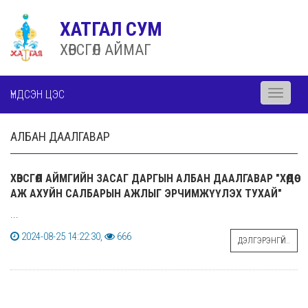
ХАТГАЛ СУМ
ХӨВСГӨЛ АЙМАГ
ҮНДСЭН ЦЭС
Toggle
navigati
АЛБАН ДААЛГАВАР
ХӨВСГӨЛ АЙМГИЙН ЗАСАГ ДАРГЫН АЛБАН ДААЛГАВАР "ХӨДӨӨ
АЖ АХУЙН САЛБАРЫН АЖЛЫГ ЭРЧИМЖҮҮЛЭХ ТУХАЙ"
...
2024-08-25 14:22:30,
666
ДЭЛГЭРЭНГҮЙ..