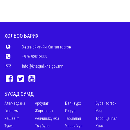
ХОЛБОО БАРИХ
Хөвсгөл аймгийн Хатгал тосгон
+976 98018009
info@khatgal.khs.gov.mn
БУСАД СУМД
Алаг-эрдэнэ
Арбулаг
Баянзүрх
Бүрэнтогтох
Галт сум
Жаргалант
Их уул
Мөрөн
Рашаант
Ренчинлхүмбэ
Тариалан
Тосонцэнгэл
Түнэл
Төмөрбулаг
Улаан Уул
Ханх