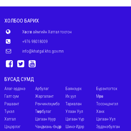
ХОЛБОО БАРИХ
Хөвсгөл аймгийн Хатгал тосгон
+976 98018009
info@khatgal.khs.gov.mn
БУСАД СУМД
Алаг-эрдэнэ
Арбулаг
Баянзүрх
Бүрэнтогтох
Галт сум
Жаргалант
Их уул
Мөрөн
Рашаант
Ренчинлхүмбэ
Тариалан
Тосонцэнгэл
Түнэл
Төмөрбулаг
Улаан Уул
Ханх
Хатгал
Цагаан Нуур
Цагаан Үүр
Цагаан-Уул
Цэцэрлэг
Чандмань-Өндөр
Шинэ-Идэр
Эрдэнэбулган