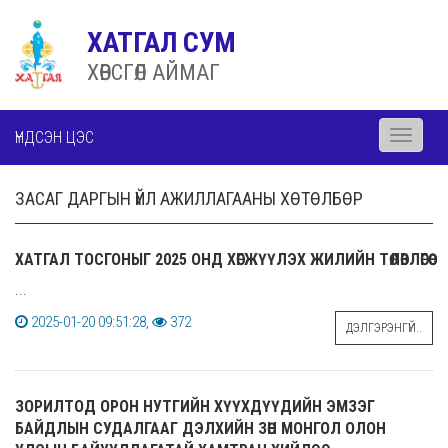
ХАТГАЛ СУМ
ХӨВСГӨЛ АЙМАГ
ҮНДСЭН ЦЭС
Toggle
navigati
ЗАСАГ ДАРГЫН ҮЙЛ АЖИЛЛАГААНЫ ХӨТӨЛБӨР
ХАТГАЛ ТОСГОНЫГ 2025 ОНД ХӨГЖҮҮЛЭХ ЖИЛИЙН ТӨЛӨВЛӨГӨӨ
...
2025-01-20 09:51:28,
372
ДЭЛГЭРЭНГҮЙ..
ЗОРИЛТОД ОРОН НУТГИЙН ХҮҮХДҮҮДИЙН ЭМЗЭГ
БАЙДЛЫН СУДАЛГААГ ДЭЛХИЙН ЗӨН МОНГОЛ ОЛОН