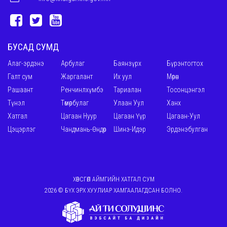
БУСАД СУМД
Алаг-эрдэнэ
Арбулаг
Баянзүрх
Бүрэнтогтох
Галт сум
Жаргалант
Их уул
Мөрөн
Рашаант
Ренчинлхүмбэ
Тариалан
Тосонцэнгэл
Түнэл
Төмөрбулаг
Улаан Уул
Ханх
Хатгал
Цагаан Нуур
Цагаан Үүр
Цагаан-Уул
Цэцэрлэг
Чандмань-Өндөр
Шинэ-Идэр
Эрдэнэбулган
ХӨВСГӨЛ АЙМГИЙН ХАТГАЛ СУМ
2026 © БҮХ ЭРХ ХУУЛИАР ХАМГААЛАГДСАН БОЛНО.