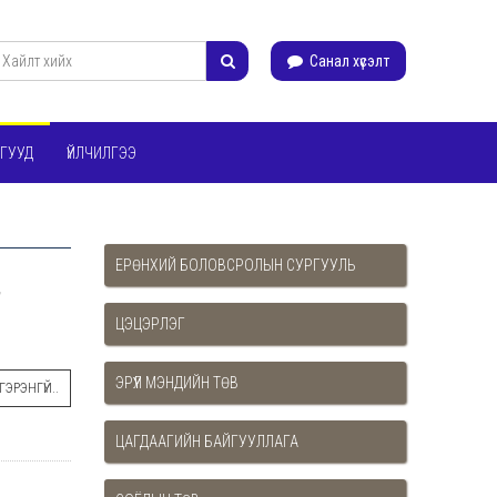
Санал хүсэлт
ГУУД
ҮЙЛЧИЛГЭЭ
ЕРӨНХИЙ БОЛОВСРОЛЫН СУРГУУЛЬ
,
ЦЭЦЭРЛЭГ
ЭРҮҮЛ МЭНДИЙН ТӨВ
ЭРЭНГҮЙ..
ЦАГДААГИЙН БАЙГУУЛЛАГА