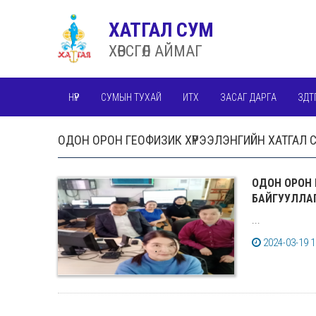
ХАТГАЛ СУМ
ХӨВСГӨЛ АЙМАГ
НҮҮР
СУМЫН ТУХАЙ
ИТХ
ЗАСАГ ДАРГА
ЗДТ
ОДОН ОРОН ГЕОФИЗИК ХҮРЭЭЛЭНГИЙН ХАТГАЛ 
ОДОН ОРОН 
БАЙГУУЛЛА
...
2024-03-19 1