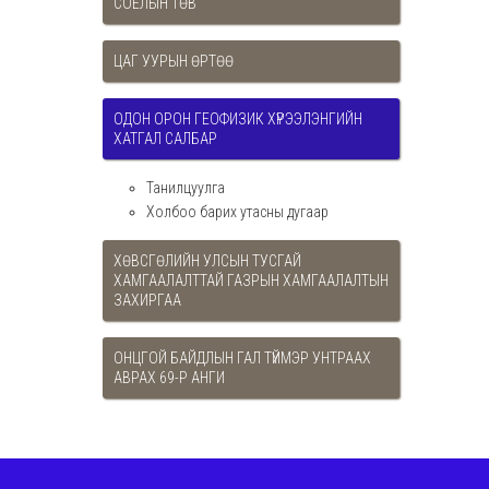
СОЁЛЫН ТӨВ
ЦАГ УУРЫН ӨРТӨӨ
ОДОН ОРОН ГЕОФИЗИК ХҮРЭЭЛЭНГИЙН
ХАТГАЛ САЛБАР
Танилцуулга
Холбоо барих утасны дугаар
ХӨВСГӨЛИЙН УЛСЫН ТУСГАЙ
ХАМГААЛАЛТТАЙ ГАЗРЫН ХАМГААЛАЛТЫН
ЗАХИРГАА
ОНЦГОЙ БАЙДЛЫН ГАЛ ТҮЙМЭР УНТРААХ
АВРАХ 69-Р АНГИ