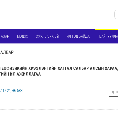
ГАЗАР
МЭДЭЭ
ХУУЛЬ ЭРХ ЗҮЙ
ИЛ ТОД БАЙДАЛ
БАЙГУУЛЛА
САЛБАР
ГЕОФИЗИКИЙН ХҮРЭЭЛЭНГИЙН ХАТГАЛ САЛБАР АЛСЫН ХАРАА
ГИЙН ҮЙЛ АЖИЛЛАГАА
7:17:21,
588
ДЭЛГ