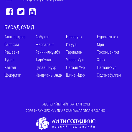
БУСАД СУМД
Алаг-эрдэнэ
Арбулаг
Баянзүрх
Бүрэнтогтох
Галт сум
Жаргалант
Их уул
Мөрөн
Рашаант
Ренчинлхүмбэ
Тариалан
Тосонцэнгэл
Түнэл
Төмөрбулаг
Улаан Уул
Ханх
Хатгал
Цагаан Нуур
Цагаан Үүр
Цагаан-Уул
Цэцэрлэг
Чандмань-Өндөр
Шинэ-Идэр
Эрдэнэбулган
ХӨВСГӨЛ АЙМГИЙН ХАТГАЛ СУМ
2026 © БҮХ ЭРХ ХУУЛИАР ХАМГААЛАГДСАН БОЛНО.