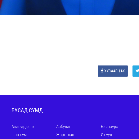
ХУВААЛЦАХ
БУСАД СУМД
Алаг-эрдэнэ
Арбулаг
Баянзүрх
Галт сум
Жаргалант
Их уул