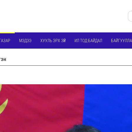
ГАЗАР
МЭДЭЭ
ХУУЛЬ ЭРХ ЗҮЙ
ИЛ ТОД БАЙДАЛ
БАЙГУУЛЛА
тэн