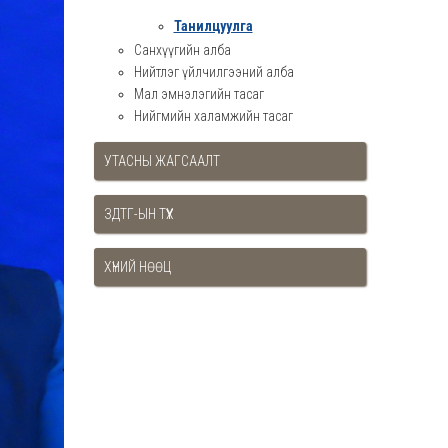
Танилцуулга
Санхүүгийн алба
Нийтлэг үйлчилгээний алба
Мал эмнэлэгийн тасаг
Нийгмийн халамжийн тасаг
УТАСНЫ ЖАГСААЛТ
ЗДТГ-ЫН ТҮҮХ
ХҮНИЙ НӨӨЦ