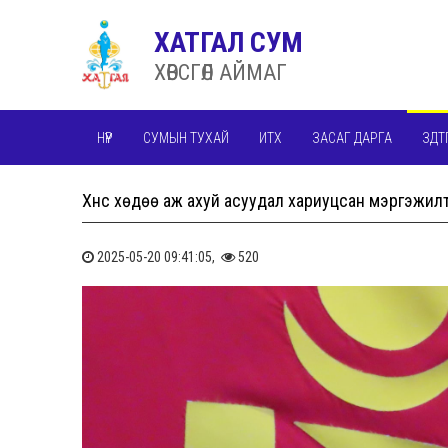
ХАТГАЛ СУМ
ХӨВСГӨЛ АЙМАГ
НҮҮР
СУМЫН ТУХАЙ
ИТХ
ЗАСАГ ДАРГА
ЗДТ
Хүнс хөдөө аж ахуй асуудал хариуцсан мэргэжил
2025-05-20 09:41:05,
520