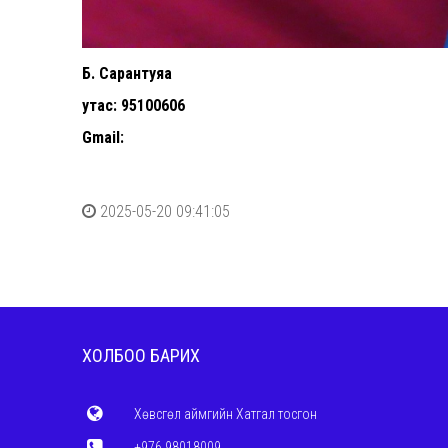
Б. Сарантуяа
утас: 95100606
Gmail:
2025-05-20 09:41:05
ХОЛБОО БАРИХ
Хөвсгөл аймгийн Хатгал тосгон
+976 98018009