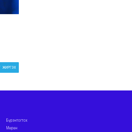
ЖИРГЭХ
Бүрэнтогтох
Мөрөн