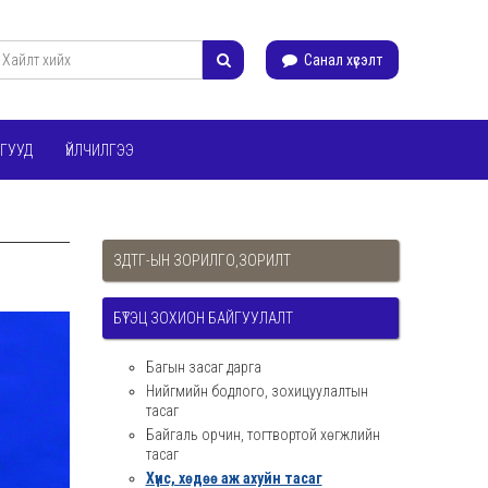
Санал хүсэлт
ГУУД
ҮЙЛЧИЛГЭЭ
ЗДТГ-ЫН ЗОРИЛГО,ЗОРИЛТ
БҮТЭЦ ЗОХИОН БАЙГУУЛАЛТ
Багын засаг дарга
Нийгмийн бодлого, зохицуулалтын
тасаг
Байгаль орчин, тогтвортой хөгжлийн
тасаг
Хүнс, хөдөө аж ахуйн тасаг