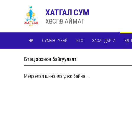
ХАТГАЛ СУМ
ХӨВСГӨЛ АЙМАГ
НҮҮР
СУМЫН ТУХАЙ
ИТХ
ЗАСАГ ДАРГА
ЗДТ
Бүтэц зохион байгуулалт
Мэдээлэл шинэчлэгдэж байна ...