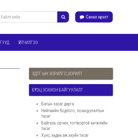
Санал хүсэлт
ГУУД
ҮЙЛЧИЛГЭЭ
ЗДТГ-ЫН ЗОРИЛГО,ЗОРИЛТ
БҮТЭЦ ЗОХИОН БАЙГУУЛАЛТ
Багын засаг дарга
Нийгмийн бодлого, зохицуулалтын
тасаг
Байгаль орчин, тогтвортой хөгжлийн
тасаг
Хүнс, хөдөө аж ахуйн тасаг