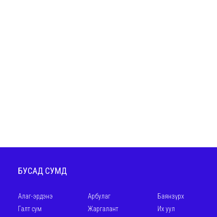
БУСАД СУМД
Алаг-эрдэнэ
Арбулаг
Баянзүрх
Галт сум
Жаргалант
Их уул