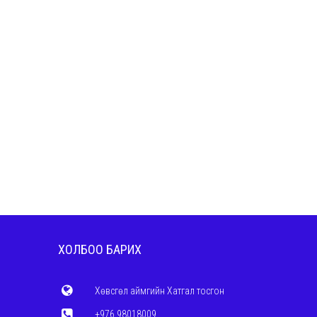
ХОЛБОО БАРИХ
Хөвсгөл аймгийн Хатгал тосгон
+976 98018009