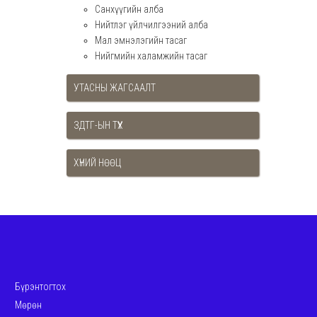
Санхүүгийн алба
Нийтлэг үйлчилгээний алба
Мал эмнэлэгийн тасаг
Нийгмийн халамжийн тасаг
УТАСНЫ ЖАГСААЛТ
ЗДТГ-ЫН ТҮҮХ
ХҮНИЙ НӨӨЦ
Бүрэнтогтох
Мөрөн