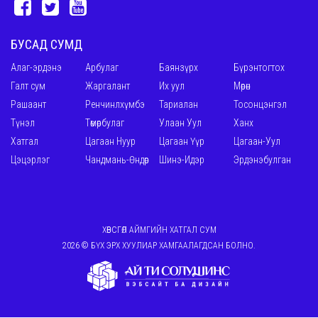
БУСАД СУМД
Алаг-эрдэнэ
Арбулаг
Баянзүрх
Бүрэнтогтох
Галт сум
Жаргалант
Их уул
Мөрөн
Рашаант
Ренчинлхүмбэ
Тариалан
Тосонцэнгэл
Түнэл
Төмөрбулаг
Улаан Уул
Ханх
Хатгал
Цагаан Нуур
Цагаан Үүр
Цагаан-Уул
Цэцэрлэг
Чандмань-Өндөр
Шинэ-Идэр
Эрдэнэбулган
ХӨВСГӨЛ АЙМГИЙН ХАТГАЛ СУМ
2026 © БҮХ ЭРХ ХУУЛИАР ХАМГААЛАГДСАН БОЛНО.