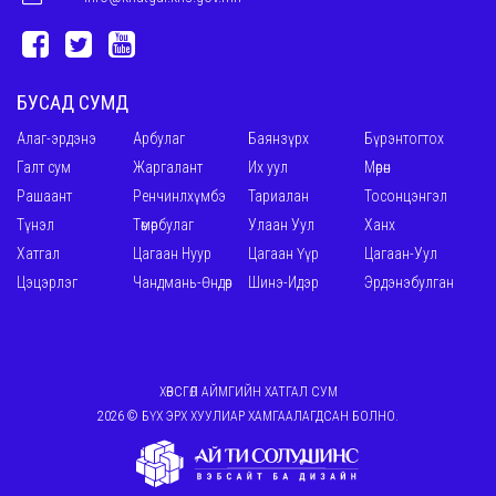
БУСАД СУМД
Алаг-эрдэнэ
Арбулаг
Баянзүрх
Бүрэнтогтох
Галт сум
Жаргалант
Их уул
Мөрөн
Рашаант
Ренчинлхүмбэ
Тариалан
Тосонцэнгэл
Түнэл
Төмөрбулаг
Улаан Уул
Ханх
Хатгал
Цагаан Нуур
Цагаан Үүр
Цагаан-Уул
Цэцэрлэг
Чандмань-Өндөр
Шинэ-Идэр
Эрдэнэбулган
ХӨВСГӨЛ АЙМГИЙН ХАТГАЛ СУМ
2026 © БҮХ ЭРХ ХУУЛИАР ХАМГААЛАГДСАН БОЛНО.