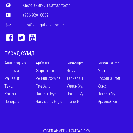
Хөвсгөл аймгийн Хатгал тосгон
+976 98018009
info@khatgal.khs.gov.mn
БУСАД СУМД
Алаг-эрдэнэ
Арбулаг
Баянзүрх
Бүрэнтогтох
Галт сум
Жаргалант
Их уул
Мөрөн
Рашаант
Ренчинлхүмбэ
Тариалан
Тосонцэнгэл
Түнэл
Төмөрбулаг
Улаан Уул
Ханх
Хатгал
Цагаан Нуур
Цагаан Үүр
Цагаан-Уул
Цэцэрлэг
Чандмань-Өндөр
Шинэ-Идэр
Эрдэнэбулган
ХӨВСГӨЛ АЙМГИЙН ХАТГАЛ СУМ