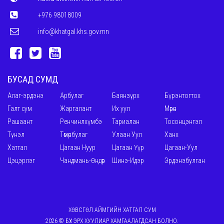
+976 98018009
info@khatgal.khs.gov.mn
БУСАД СУМД
Алаг-эрдэнэ
Арбулаг
Баянзүрх
Бүрэнтогтох
Галт сум
Жаргалант
Их уул
Мөрөн
Рашаант
Ренчинлхүмбэ
Тариалан
Тосонцэнгэл
Түнэл
Төмөрбулаг
Улаан Уул
Ханх
Хатгал
Цагаан Нуур
Цагаан Үүр
Цагаан-Уул
Цэцэрлэг
Чандмань-Өндөр
Шинэ-Идэр
Эрдэнэбулган
ХӨВСГӨЛ АЙМГИЙН ХАТГАЛ СУМ
2026 © БҮХ ЭРХ ХУУЛИАР ХАМГААЛАГДСАН БОЛНО.