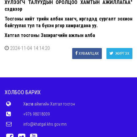
ХҮЛЭЭГЧ ТАЛУУДЫН ОРОЛЦОО ХАМТЫН АЖИЛЛАГАА"
сэдвээр
Тосгоны нийт төрийн албан хаагч, иргэдэд сургалт зохион
байгуулах тул та бүхэн өргөнөөр хамрагдана уу.
Хатгал тосгоны Захирагчийн ажлын алба
2024-11-04 14:14:20
ХУВААЛЦАХ
ЖИРГЭХ
ХОЛБОО БАРИХ
Хөвсгөл аймгийн Хатгал тосгон
+976 98018009
info@khatgal.khs.gov.mn