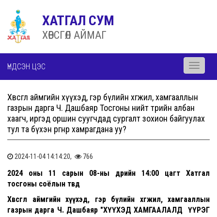
ХАТГАЛ СУМ
ХӨВСГӨЛ АЙМАГ
ҮНДСЭН ЦЭС
Toggle
navigati
Хөвсгөл аймгийн хүүхэд, гэр бүлийн хөгжил, хамгааллын
газрын дарга Ч. Дашбаяр Тосгоны нийт төрийн албан
хаагч, иргэд оршин суугчдад сургалт зохион байгуулах
тул та бүхэн өргөнөөр хамрагдана уу?
2024-11-04 14:14:20,
766
2024 оны 11 сарын 08-ны өдрийн 14:00 цагт Хатгал
тосгоны соёлын төвд
Хөвсгөл аймгийн хүүхэд, гэр бүлийн хөгжил, хамгааллын
газрын дарга Ч. Дашбаяр "ХҮҮХЭД ХАМГААЛАЛД ҮҮРЭГ