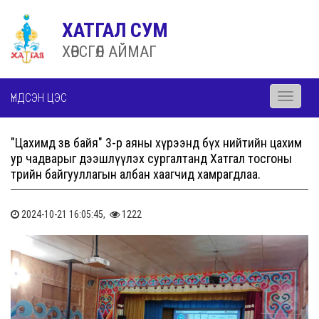
ХАТГАЛ СУМ
ХӨВСГӨЛ АЙМАГ
ҮНДСЭН ЦЭС
Toggle
navigati
"Цахимд зөв байя" 3-р аяны хүрээнд бүх нийтийн цахим
ур чадварыг дээшлүүлэх сургалтанд Хатгал тосгоны
төрийн байгууллагын албан хаагчид хамрагдлаа.
2024-10-21 16:05:45,
1222