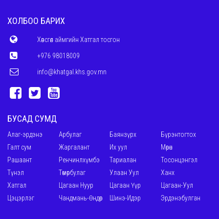
ХОЛБОО БАРИХ
Хөвсгөл аймгийн Хатгал тосгон
+976 98018009
info@khatgal.khs.gov.mn
БУСАД СУМД
Алаг-эрдэнэ
Арбулаг
Баянзүрх
Бүрэнтогтох
Галт сум
Жаргалант
Их уул
Мөрөн
Рашаант
Ренчинлхүмбэ
Тариалан
Тосонцэнгэл
Түнэл
Төмөрбулаг
Улаан Уул
Ханх
Хатгал
Цагаан Нуур
Цагаан Үүр
Цагаан-Уул
Цэцэрлэг
Чандмань-Өндөр
Шинэ-Идэр
Эрдэнэбулган