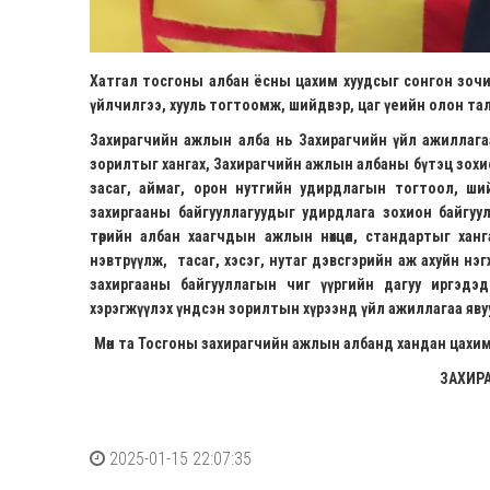
Хатгал тосгоны албан ёсны цахим хуудсыг сонгон зочил
үйлчилгээ, хууль тогтоомж, шийдвэр, цаг үеийн олон та
Захирагчийн ажлын алба нь Захирагчийн үйл ажиллагаан
зорилтыг хангах, Захирагчийн ажлын албаны бүтэц зохи
засаг, аймаг, орон нутгийн удирдлагын тогтоол, ший
захиргааны байгууллагуудыг удирдлага зохион байгуу
төрийн албан хаагчдын ажлын нөхцөл, стандартыг хан
нэвтрүүлж, тасаг, хэсэг, нутаг дэвсгэрийн аж ахуйн н
захиргааны байгууллагын чиг үүргийн дагуу иргэдэд
хэрэгжүүлэх үндсэн зорилтын хүрээнд үйл ажиллагаа яву
Мөн та Тосгоны захирагчийн ажлын албанд хандан цахим
ЗАХИР
2025-01-15 22:07:35