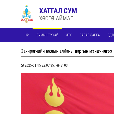
ХАТГАЛ СУМ
ХӨВСГӨЛ АЙМАГ
НҮҮР
СУМЫН ТУХАЙ
ИТХ
ЗАСАГ ДАРГА
ЗДТ
Захирагчийн ажлын албаны даргын мэндчилгээ
2025-01-15 22:07:35,
3103