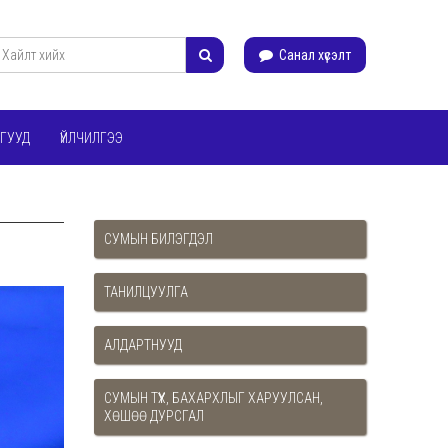
Санал хүсэлт
ГУУД
ҮЙЛЧИЛГЭЭ
СУМЫН БИЛЭГДЭЛ
ТАНИЛЦУУЛГА
АЛДАРТНУУД
СУМЫН ТҮҮХ, БАХАРХЛЫГ ХАРУУЛСАН,
ХӨШӨӨ ДУРСГАЛ