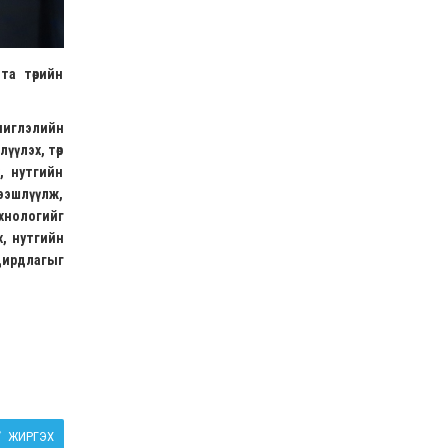
 та төрийн
 чиглэлийн
үүлэх, төр
, нутгийн
ээшлүүлж,
хнологийг
х, нутгийн
дирдлагыг
ЖИРГЭХ