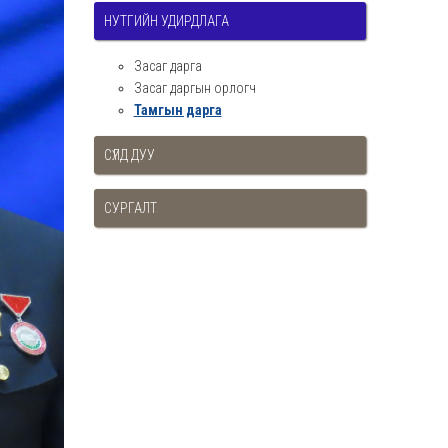
НУТГИЙН УДИРДЛАГА
Засаг дарга
Засаг даргын орлогч
Тамгын дарга
СҮЛД ДУУ
СУРГАЛТ