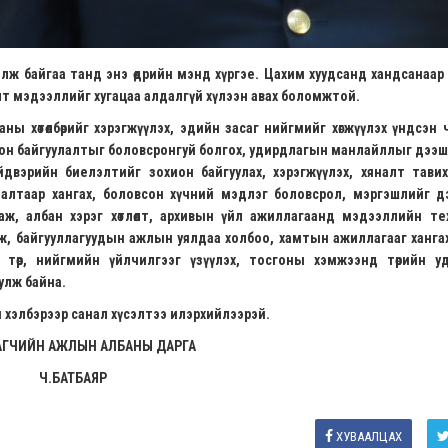
ж байгаа танд энэ өдрийн мэнд хүргэе. Цахим хуудсанд хандсанаар
лт мэдээллийг хугацаа алдалгүй хүлээн авах боломжтой.
ы хөтөлбөрийг хэрэгжүүлэх, эдийн засаг нийгмийг хөгжүүлэх үндсэн
он байгуулалтыг боловсронгуй болгох, удирдлагын манлайллыг дээшл
двэрийн биелэлтийг зохион байгуулах, хэрэгжүүлэх, хяналт тавих
лалтаар хангах, боловсон хүчний мэдлэг боловсрол, мэргэшлийг д
гаж, албан хэрэг хөтлөлт, архивын үйл ажиллагаанд мэдээллийн те
эгж, байгууллагуудын ажлын уялдаа холбоо, хамтын ажиллагааг ханга
 төр, нийгмийн үйлчилгээг үзүүлэх, тосгоны хэмжээнд төрийн у
улж байна.
 хэлбэрээр санал хүсэлтээ илэрхийлээрэй.
АГЧИЙН АЖЛЫН АЛБАНЫ ДАРГА
Ч.БАТБАЯР
ХУВААЛЦАХ