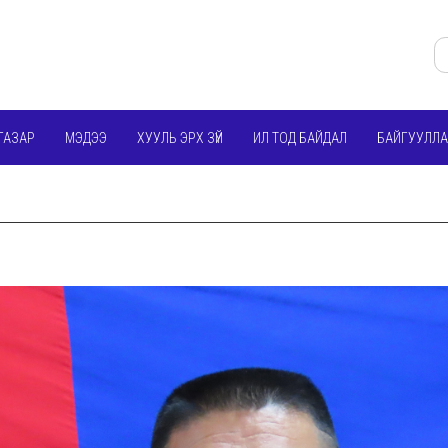
ГАЗАР
МЭДЭЭ
ХУУЛЬ ЭРХ ЗҮЙ
ИЛ ТОД БАЙДАЛ
БАЙГУУЛЛА