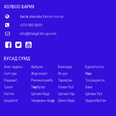
ХОЛБОО БАРИХ
Хөвсгөл аймгийн Хатгал тосгон
+976 98018009
info@khatgal.khs.gov.mn
БУСАД СУМД
Алаг-эрдэнэ
Арбулаг
Баянзүрх
Бүрэнтогтох
Галт сум
Жаргалант
Их уул
Мөрөн
Рашаант
Ренчинлхүмбэ
Тариалан
Тосонцэнгэл
Түнэл
Төмөрбулаг
Улаан Уул
Ханх
Хатгал
Цагаан Нуур
Цагаан Үүр
Цагаан-Уул
Цэцэрлэг
Чандмань-Өндөр
Шинэ-Идэр
Эрдэнэбулган