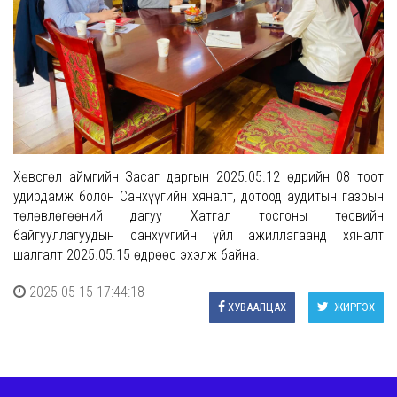
Хөвсгөл аймгийн Засаг даргын 2025.05.12 өдрийн 08 тоот
удирдамж болон Санхүүгийн хяналт, дотоод аудитын газрын
төлөвлөгөөний дагуу Хатгал тосгоны төсвийн
байгууллагуудын санхүүгийн үйл ажиллагаанд хяналт
шалгалт 2025.05.15 өдрөөс эхэлж байна.
2025-05-15 17:44:18
ХУВААЛЦАХ
ЖИРГЭХ