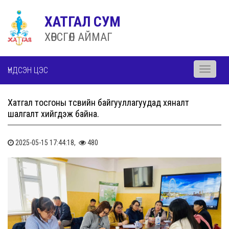
ХАТГАЛ СУМ
ХӨВСГӨЛ АЙМАГ
ҮНДСЭН ЦЭС
Toggle
navigati
Хатгал тосгоны төсвийн байгууллагуудад хяналт
шалгалт хийгдэж байна.
2025-05-15 17:44:18,
480